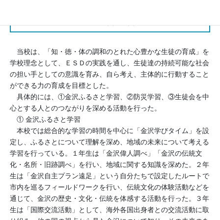
活動分野
環境, 国際理解, 平和, 人権, 減災・防災
当校は、「知・徳・体の調和のとれた心豊かな生徒の育成」を
学校理念として、ＥＳＤの実践を通し、生徒達の持続可能な社会
の担い手としての意識を育み、自ら考え、主体的に行動すること
ができる力の育成を目標とした。
具体的には、①金沢ふるさと学習、②防災学習、③生徒会を中
心とする人とのつながりを深める活動を行った。
① 金沢ふるさと学習
本校では総合的な学習の時間を中心に「金沢学びタイム」を設
定し、ふるさとについて理解を深め、地域の未来について考える
学習を行っている。１年生は「金沢偉人調べ」「金沢の伝統文
化・名所・旧跡調べ」を行い、地域に関する知識を深めた。２年
生は「金沢自主プラン遠足」という自分たちで設定したルートで
市内を巡るフィールドワークを行い、伝統文化の体験活動などを
通じて、金沢の歴史・文化・伝統を体感する活動を行った。３年
生は「国際交流活動」として、海外各国出身者との交流活動に取