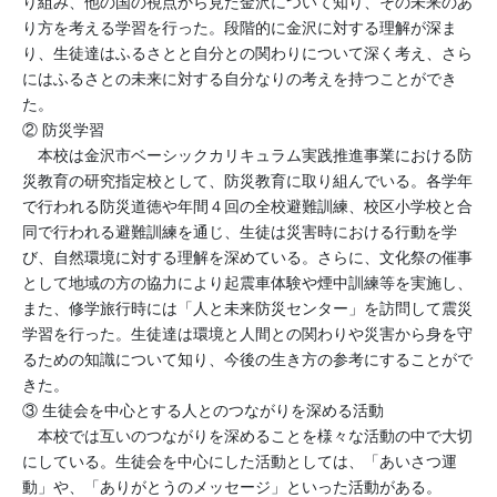
り組み、他の国の視点から見た金沢について知り、その未来のあ
り方を考える学習を行った。段階的に金沢に対する理解が深ま
り、生徒達はふるさとと自分との関わりについて深く考え、さら
にはふるさとの未来に対する自分なりの考えを持つことができ
た。
② 防災学習
本校は金沢市ベーシックカリキュラム実践推進事業における防
災教育の研究指定校として、防災教育に取り組んでいる。各学年
で行われる防災道徳や年間４回の全校避難訓練、校区小学校と合
同で行われる避難訓練を通じ、生徒は災害時における行動を学
び、自然環境に対する理解を深めている。さらに、文化祭の催事
として地域の方の協力により起震車体験や煙中訓練等を実施し、
また、修学旅行時には「人と未来防災センター」を訪問して震災
学習を行った。生徒達は環境と人間との関わりや災害から身を守
るための知識について知り、今後の生き方の参考にすることがで
きた。
③ 生徒会を中心とする人とのつながりを深める活動
本校では互いのつながりを深めることを様々な活動の中で大切
にしている。生徒会を中心にした活動としては、「あいさつ運
動」や、「ありがとうのメッセージ」といった活動がある。