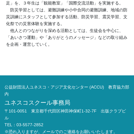
足」を、３年生は「観能教室」「国際交流活動」を実施する。
防災学習としては、避難訓練や小中合同の避難訓練、地域の防
災訓練にスタッフとして参加する活動、防災学習、震災学習、文
化祭での災害体験を実施する。
他人とのつながりを深める活動としては、生徒会を中心に、
「あいさつ運動」や「ありがとうのメッセージ」などの取り組み
を企画・運営していく。
公益財団法人ユネスコ・アジア文化センター (ACCU) 教育協力部
内
ユネスコスクール事務局
〒101-0051 東京都千代田区神田神保町1-32-7F 出版クラブビ
ル
TEL：03-5577-2852
※恐れ入りますが、メールでのご連絡をお願いいたします。