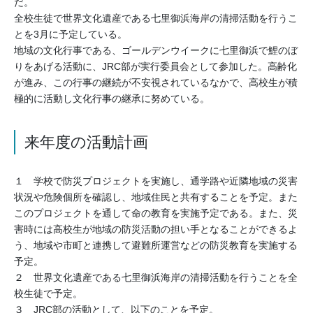
だ。
全校生徒で世界文化遺産である七里御浜海岸の清掃活動を行うこ
とを3月に予定している。
地域の文化行事である、ゴールデンウイークに七里御浜で鯉のぼ
りをあげる活動に、JRC部が実行委員会として参加した。高齢化
が進み、この行事の継続が不安視されているなかで、高校生が積
極的に活動し文化行事の継承に努めている。
来年度の活動計画
１ 学校で防災プロジェクトを実施し、通学路や近隣地域の災害
状況や危険個所を確認し、地域住民と共有することを予定。また
このプロジェクトを通して命の教育を実施予定である。また、災
害時には高校生が地域の防災活動の担い手となることができるよ
う、地域や市町と連携して避難所運営などの防災教育を実施する
予定。
２ 世界文化遺産である七里御浜海岸の清掃活動を行うことを全
校生徒で予定。
３ JRC部の活動として、以下のことを予定。