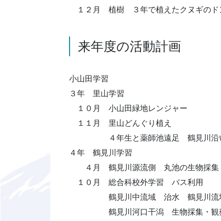
１２月 植樹 ３年で植えたクヌギのド
来年度の活動計画
小山田学習
３年 里山学習
１０月 小山田緑地レンジャー
１１月 里山どんぐり植え
４年生と薬師池遠足 鶴見川沿い
４年 鶴見川学習
４月 鶴見川源流側 丸池の生物採集
１０月 総合科校外学習 バス利用
鶴見川中流域 治水 鶴見川流域
鶴見川河口干潟 生物採集・観察