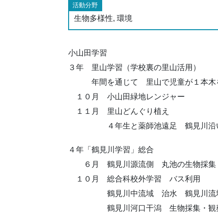
活動分野
生物多様性, 環境
小山田学習
３年 里山学習（学校裏の里山活用）
年間を通じて 里山で児童が１本木を
１０月 小山田緑地レンジャー
１１月 里山どんぐり植え
４年生と薬師池遠足 鶴見川沿い
４年「鶴見川学習」総合
６月 鶴見川源流側 丸池の生物採集
１０月 総合科校外学習 バス利用
鶴見川中流域 治水 鶴見川流域
鶴見川河口干潟 生物採集・観察