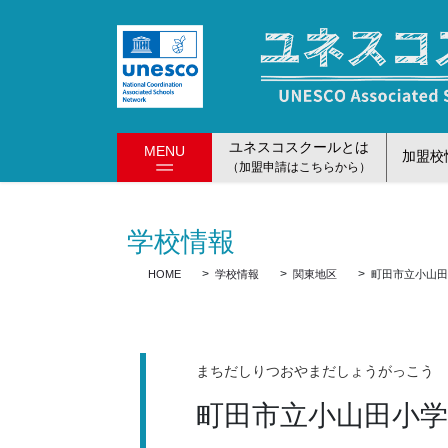
コ
ナ
ン
ビ
テ
ゲ
ン
ー
ツ
シ
に
ョ
ユネスコスクールとは
MENU
移
ン
加盟校
（加盟申請はこちらから）
動
に
移
動
学校情報
HOME
学校情報
関東地区
町田市立小山
まちだしりつおやまだしょうがっこう
町田市立小山田小