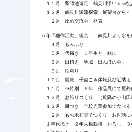
１１月 薬師池遠足 鶴見川沿い６㎞徒
１２月 鶴見川源流探索 展望台から４
２月 ゆめ交流会 発表
５年「稲作活動」総合 鶴見川より水を
４月 もみふり
５月 代掻き １年生と一緒に
６月 田植え 地域「田んぼの会」
９月 稲刈り
１０月 脱穀 千歯こき体験及び近隣よ
１１月 ※特別 ６年 作品展にて屋外
１２月 お飾りつくり （近隣の小山田
１２月 餅つき 全校児童参加で食べる
２月 もち米和菓子つくり お世話に
１年代掻き ２年大根栽培 おろし ３