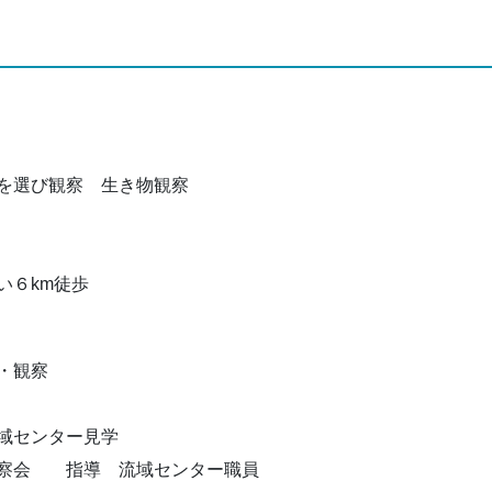
選び観察 生き物観察
６km徒歩
・観察
センター見学
会 指導 流域センター職員