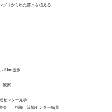
ングリから出た苗木を植える
６km徒歩
・観察
センター見学
会 指導 流域センター職員