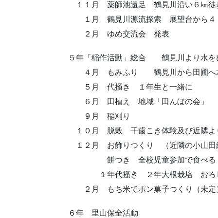
１１月 薬師池遠足 鶴見川沿い６㎞徒
１月 鶴見川源流探索 展望台から４２
２月 ゆめ交流会 発表
５年「稲作活動」総合 鶴見川より水を
４月 もみふり 鶴見川から田圃へ水
５月 代掻き １年生と一緒に
６月 田植え 地域「田んぼの会」
９月 稲刈り
１０月 脱穀 千歯こき体験及び近隣よ
１２月 お飾りつくり （近隣の小山田
餅つき 全校児童参加で食べる
１年代掻き ２年大根栽培 おろし
２月 もち米でポン菓子つくり（未定）
６年 里山保全活動