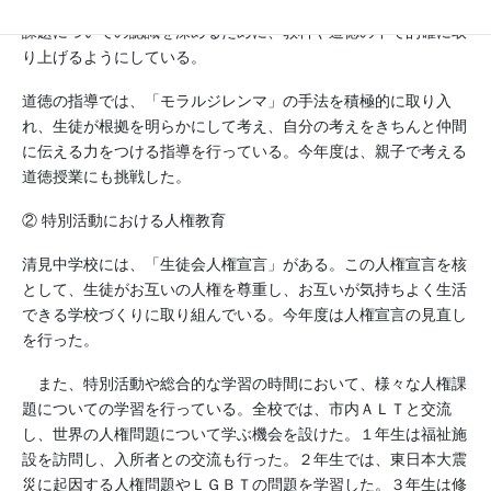
を身けるのかを明確にした授業を行っている。また、１７の人権
課題についての認識を深めるために、教科や道徳の中で的確に取
り上げるようにしている。
道徳の指導では、「モラルジレンマ」の手法を積極的に取り入
れ、生徒が根拠を明らかにして考え、自分の考えをきちんと仲間
に伝える力をつける指導を行っている。今年度は、親子で考える
道徳授業にも挑戦した。
② 特別活動における人権教育
清見中学校には、「生徒会人権宣言」がある。この人権宣言を核
として、生徒がお互いの人権を尊重し、お互いが気持ちよく生活
できる学校づくりに取り組んでいる。今年度は人権宣言の見直し
を行った。
また、特別活動や総合的な学習の時間において、様々な人権課
題についての学習を行っている。全校では、市内ＡＬＴと交流
し、世界の人権問題について学ぶ機会を設けた。１年生は福祉施
設を訪問し、入所者との交流も行った。２年生では、東日本大震
災に起因する人権問題やＬＧＢＴの問題を学習した。３年生は修