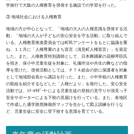
学旅行で大阪の人権教育を啓発する施設での学習を行った。
③ 地域社会における人権教育
地域の方が中心となって、「地域の大人の人権意識を啓発する活
動」「地域の大人が子どもの安心安全を守る活動」に取り組んで
いる。人権教育推進委員会では町民アンケートをもとに協議を重
ね、１１月に「人権尊重のまち宣言（清見町人権宣言）」を策定
した。また、人権教育特別講師として、日本舞踊家の花柳琴臣氏
を招き、保小中児童生徒を対象に、礼儀作法や共生の舞などの指
導を受けた。啓発活動としては、ＰＴＡ総会の折に保護者を対象
として地域部会長から講話を行った。また、小中学校の人権教育
の取組を紹介するなどした「人権だより」を発行した。安心安全
活動では、ｽｸｰﾙｻﾎﾟｰﾀｰによる児童生徒の登校の見守りや清見っ子
安全サポーターによる下校の見届けを行っている。また、各地区
で作成した通学路危険個所マップを生かして図上訓練を行うな
ど、児童生徒に安全に登下校する意識を育てている。