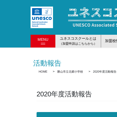
コ
ナ
ン
ビ
テ
ゲ
ン
ー
ツ
シ
に
ョ
ユネスコスクールとは
MENU
移
ン
加盟校
（加盟申請はこちらから）
動
に
移
動
活動報告
HOME
勝山市立北郷小学校
2020年度活動報告
2020年度活動報告