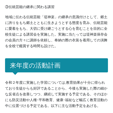
③伝統芸能の継承に関わる講習
地域に伝わる伝統芸能「堤神楽」の継承の意識付けとして、郷土
に誇りをもち郷土とともに生きようとする態度を育み、伝統芸能
に愛着をもち、大切に受け継ごうとする心を育むことを目的に全
校生徒による講習会を実施した。実施に当たっては堤神楽保存会
の会員の方々に講師を依頼し、奉納の際の衣装を着用しての演舞
を全校で鑑賞する時間も設けた。
来年度の活動計画
令和２年度に実施した学習については
,
教育効果が十分に得られ
ており生徒からも好評であることから、今後も実施した際の細か
な反省点を改善しつつ、継続して実施する予定である。そのほか
にも防災活動や人権･平和教育、健康･福祉など幅広く教育活動の
中に位置づける予定である。以下に主な活動予定をあげる。