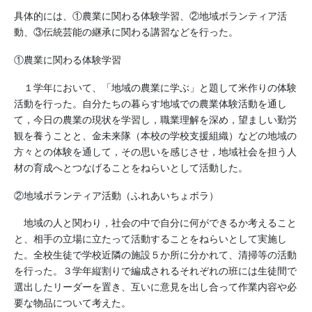
具体的には、①
農業に関わる体験学習、②地域ボランティア活
動、③伝統芸能の継承に関わる講習などを行った。
①農業に関わる体験学習
１学年において、「地域の農業に学ぶ」と題して米作りの体験
活動を行った。自分たちの暮らす地域での農業体験活動を通し
て，今日の農業の現状を学習し，職業理解を深め，望ましい勤労
観を養うことと、金未来隊（本校の学校支援組織）などの地域の
方々との体験を通して，その思いを感じさせ，地域社会を担う人
材の育成へとつなげることをねらいとして活動した。
②地域ボランティア活動（ふれあいちょボラ）
地域の人と関わり，社会の中で自分に何ができるか考えること
と、相手の立場に立たって活動することをねらいとして実施し
た。全校生徒で学校近隣の施設５か所に分かれて、清掃等の活動
を行った。３学年縦割りで編成されるそれぞれの班には生徒間で
選出したリーダーを置き、互いに意見を出し合って作業内容や必
要な物品について考えた。