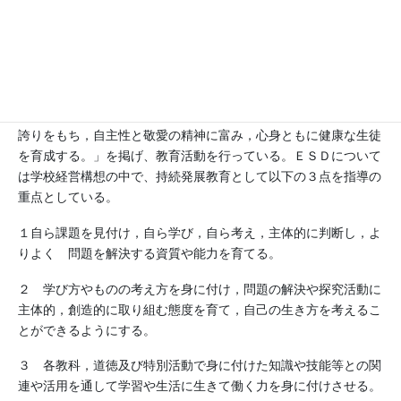
活動分野
減災・防災, 世界遺産・地域の文化財等, 福祉, 持続可能な生
産と消費
本校は学校教育目標として「金ケ瀬中学校の生徒であることに
誇りをもち，自主性と敬愛の精神に富み，心身ともに健康な生徒
を育成する。」を掲げ、教育活動を行っている。ＥＳＤについて
は学校経営構想の中で、持続発展教育として以下の３点を指導の
重点としている。
１自ら課題を見付け，自ら学び，自ら考え，主体的に判断し，よ
りよく 問題を解決する資質や能力を育てる。
２ 学び方やものの考え方を身に付け，問題の解決や探究活動に
主体的，創造的に取り組む態度を育て，自己の生き方を考えるこ
とができるようにする。
３ 各教科，道徳及び特別活動で身に付けた知識や技能等との関
連や活用を通して学習や生活に生きて働く力を身に付けさせる。