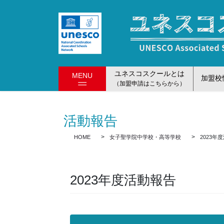
コ
ナ
ン
ビ
テ
ゲ
ン
ー
ツ
シ
に
ョ
ユネスコスクールとは
MENU
移
ン
加盟校
（加盟申請はこちらから）
動
に
移
動
活動報告
HOME
女子聖学院中学校・高等学校
2023年
2023年度活動報告