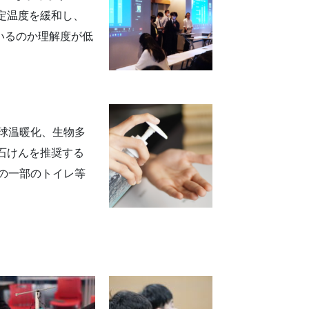
定温度を緩和し、
いるのか理解度が低
球温暖化、生物多
石けんを推奨する
の一部のトイレ等