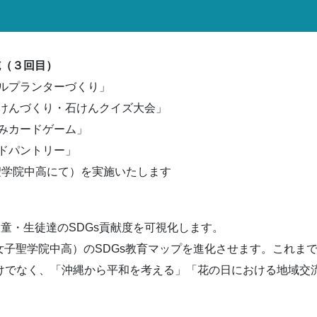
実施（３回目）
ルプランターづくり」
んづくり・石けんクイズ大会」
カードゲーム」
パントリー」
（聖学院中高にて）を実施いたします
児童・生徒達のSDGs貢献度を可視化します。
女子聖学院中高）のSDGs教育マップを進化させます。これま
だけでなく、「沖縄から平和を考える」「花の日における地域交