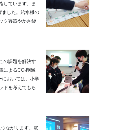
指しています。ま
げました。給水機の
ック容器やかさ袋
この課題を解決す
によるCO₂削減
ーにおいては、小学
ッドを考えてもら
につながります。電