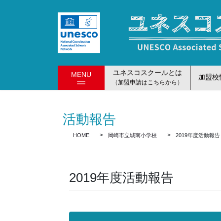
コ
ナ
ン
ビ
テ
ゲ
ン
ー
ツ
シ
に
ョ
ユネスコスクールとは
MENU
移
ン
加盟校
（加盟申請はこちらから）
動
に
移
動
活動報告
HOME
岡崎市立城南小学校
2019年度活動報告
2019年度活動報告