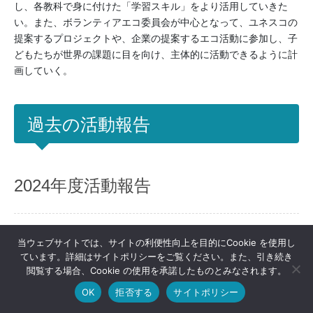
し、各教科で身に付けた「学習スキル」をより活用していきた
い。また、ボランティアエコ委員会が中心となって、ユネスコの
提案するプロジェクトや、企業の提案するエコ活動に参加し、子
どもたちが世界の課題に目を向け、主体的に活動できるように計
画していく。
過去の活動報告
2024年度活動報告
当ウェブサイトでは、サイトの利便性向上を目的にCookie を使用し
ています。詳細はサイトポリシーをご覧ください。また、引き続き
閲覧する場合、Cookie の使用を承諾したものとみなされます。
公益財団法人ユネスコ・アジア文化センター (ACCU) 教育協力部
内
OK
拒否する
サイトポリシー
HOME
加盟校情報
お問い合わせ
ユネスコスクール事務局