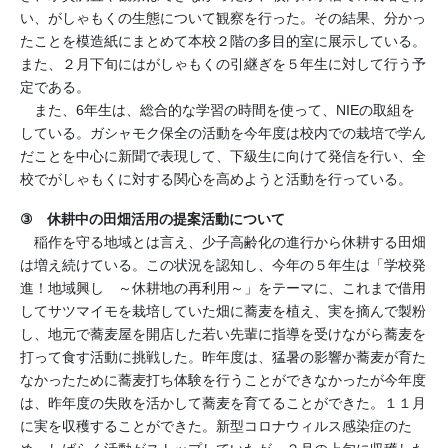
い、がしゃもくの生態について観察を行った。その結果、分かっ
たことを模造紙にまとめて本校２階の多目的室に展示している。
また、２月下旬にはがしゃもくの引継ぎを５年生に対して行う予
定である。
また、
6
年生は、総合的な学習の時間を使って、
NIE
の取組を
している。ガシャモク保全の活動を今年度は校内での栽培で学ん
だことを中心に新聞で表現して、下級生に向けて発信を行い、全
校でがしゃもくに対する関心を高めようと活動を行っている。
③
休耕中の田畑活用の提案活動について
稲作を守る地域とは言え、少子高齢化の進行から休耕する田畑
は増え続けている。この状況を認知し、今年の５年生は「学校発
進！地域興し ～休耕地の再利用～」をテーマに、これまで借用
してサツマイモを栽培していた畑に蕎麦を植え、実を摘んで製粉
し、地元で蕎麦屋を開店した若い先輩に指導を受けながら蕎麦を
打って食す活動に挑戦した。昨年度は、猛暑の影響か蕎麦が育た
なかったために蕎麦打ち体験を行うことができなかったが今年度
は、昨年度の失敗を活かして蕎麦を育てることができた。１１月
に実を収穫することができた。新型コロナウィルス感染症のた