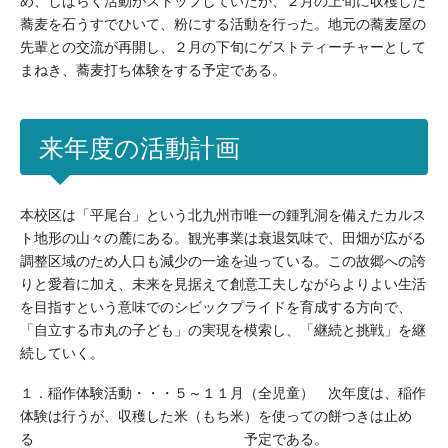
め、しばらく活動がストップしていたが、２月の上旬に収穫した
蕎麦を石うすでひいて、粉にする活動を行った。地元の蕎麦屋の
先輩との交流が再開し、２月の下旬にゲストティーチャーとして
まねき、蕎麦打ち体験をする予定である。
来年度の活動計画
本校区は「平尾台」という北九州市唯一の鍾乳洞を備えたカルス
ト地形の山々の麓にある。観光事業は衰退気味で、田畑が広がる
調整区域のため人口も減少の一途を辿っている。この故郷への誇
りと愛着に加え、未来を見据えて創意工夫しながらよりよい生活
を目指すという意味でのシビックプライドを育成する方向で、
「自立する市丸の子ども」の実現を模索し、「継続と挑戦」を継
続していく。
１．稲作体験活動・・・５～１１月（全児童） 次年度は、稲作
体験は行うが、収穫した米（もち米）を使っての餅つきは止め
る 予定である。