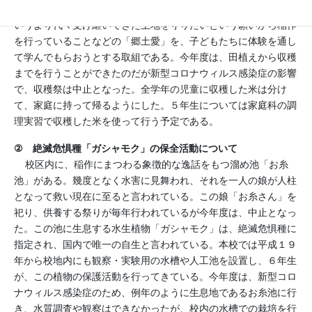
を立ててきた地域であること、また、現在の祖父母達は収入源と
いうより代々受け継いできた土地を守りたいという願いから稲作
を行っていることなどの「郷土愛」を、子どもたちに体験を通し
て学んでもらおうとする取組である。今年度は、田植えから収穫
までを行うことができたのだが新型コロナウィルス感染症の影響
で、収穫祭は中止となった。全学年の児童に収穫した米は分け
て、家庭に持って帰るようにした。５年生については家庭科の調
理実習で収穫した米を使って行う予定である。
②
絶滅危惧種「ガシャモク」の保全活動について
校区内に、稲作にまつわる象徴的な逸話をもつ溜め池「お糸
池」がある。幾度となく水害に見舞われ、それを一人の娘が人柱
となって救い現在に至ると言われている。この娘「お糸さん」を
祀り、供養する祭りが毎年行われているが今年度は、中止となっ
た。この池に生息する水生植物「ガシャモク」は、絶滅危惧種に
指定され、国内で唯一の自生と言われている。本校では平成１９
年から校地内にも観察・実験用の水槽や人工池を設置し、６年生
が、この植物の保護活動を行ってきている。今年度は、新型コロ
ナウィルス感染症のため、例年のように生息地であるお糸池に行
き、水質調査や観察はできなかったが、校内の水槽での栽培を行