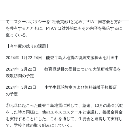
生徒の変容に大きく貢献している。
②ユネスコ研修での報告、教育奨励賞を受ける形で、議論を進め
て、スクールポリシーを｢社会貢献｣と定め、PTA、同窓会と方針
を共有するとともに、PTAでは対外的にもその内容を発信するに
至っている。
【今年度の残りの課題】
2024年 1月22.24日 能登半島大地震の復興支援募金を計画中
2024年 2月22日 教育奨励賞の受賞について大阪府教育長を
表敬訪問の予定
2024年 3月23日 小学生野球教室および無料綿菓子模擬店
の予定
①元旦に起こった能登半島地震に対して、急遽、10月の募金活動
をした時と同様に、他のユネスコスクールと協議し、義援金募金
を実行することにした。これを通じて、生徒会と連携して実施し
て、学校全体の取り組みにしていく。