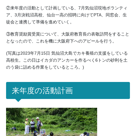
②来年度の活動として計画している、7月気仙沼現地ボランティ
ア、3月決戦沼高校、仙台一高の招聘に向けてPTA、同窓会、生
徒会と連携して準備を進めていく。
③教育奨励賞受賞について、大阪府教育長の表敬訪問をすること
となったので、これを機に大阪府下へのアピールを行う。
(写真は2023年7月15日 気仙沼大島でカキ養殖の支援をしている
高校生。この日はイカダのアンカーを作るべく6トンの砂利を土
のう袋に詰める作業をしているところ。)
来年度の活動計画