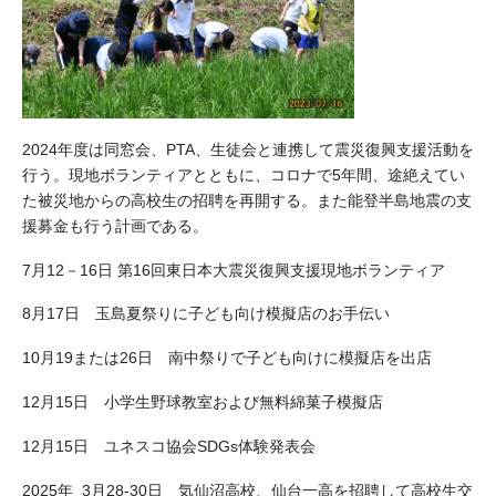
2024年度は同窓会、PTA、生徒会と連携して震災復興支援活動を
行う。現地ボランティアとともに、コロナで5年間、途絶えてい
た被災地からの高校生の招聘を再開する。また能登半島地震の支
援募金も行う計画である。
7月12－16日 第16回東日本大震災復興支援現地ボランティア
8月17日 玉島夏祭りに子ども向け模擬店のお手伝い
10月19または26日 南中祭りで子ども向けに模擬店を出店
12月15日 小学生野球教室および無料綿菓子模擬店
12月15日 ユネスコ協会SDGs体験発表会
2025年 3月28-30日 気仙沼高校、仙台一高を招聘して高校生交