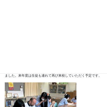
３．フランス高校との交流活動
生活科学科で実施している日仏農業教育連携をきっかけに、フラ
ンスの高校との文化交流を行うことになりました。オンラインに
よる打合せを複数回行い、フラワーアレンジと生け花の違いな
ど、互いの文化を紹介しあいました。今年度は、６月にフランス
の先生のみが本校を訪れ、折り紙やおにぎり作り、日本庭園の作
庭の体験などを行っていただきました。生徒にとっても、英語に
よるコミュニケーションを通して言語活動の充実を図ることがで
きたほか、国際的視野で自国の文化を再認識する良い機会となり
ました。来年度は生徒も連れて再び来校していただく予定です。