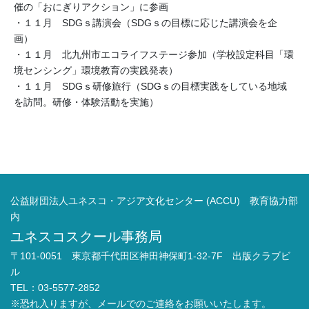
催の「おにぎりアクション」に参画
・１１月 SDGｓ講演会（SDGｓの目標に応じた講演会を企
画）
・１１月 北九州市エコライフステージ参加（学校設定科目「環
境センシング」環境教育の実践発表）
・１１月 SDGｓ研修旅行（SDGｓの目標実践をしている地域
を訪問。研修・体験活動を実施）
公益財団法人ユネスコ・アジア文化センター (ACCU) 教育協力部
内
ユネスコスクール事務局
〒101-0051 東京都千代田区神田神保町1-32-7F 出版クラブビ
ル
TEL：03-5577-2852
※恐れ入りますが、メールでのご連絡をお願いいたします。