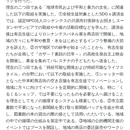
ックを行った。
理念の二つ目である「地球市民および平和と暴力の文化」に関連
した以下の取組を実施した。①全校生徒対象としたSDGｓ講演会
では、認定NPO法人ロシナンテスの川原尚行医師をお招きしスー
ダンやザンビアでの取組や今後の活動目標などを学んだ。講演会
後は有志生徒によりロシナンテスパネル展を商店街で開催し、地
域の方々にも平和や教育・水をはじめとするインフラ整備の大切
さを訴えた。②ガザ地区での紛争が始まったことから、有志生徒
たちが企画して『ガザ～７素顔の日常～』の高校生発自主上映会
を開催し、募金を集めてパレスチナの子どもたちへ送金した。
理念の三つ目である「持続可能な開発および持続可能なライフス
タイル」の分野において以下の取組を実施した。①シャッター街
となった中本町商店街の空き店舗を有志生徒でリノベーションし
地域に方々に向けてイベントを定期的に開催している。特に「く
るくるショップ」では不要になったものを必要な人へ届けること
を理念としてモノの循環するシステムも模索している。②市立図
書館で不要になった新聞紙を受け取り新聞紙バッグを生徒が作成
し、図書館の本の貸出の際の袋として活用いただいている。地域
の中での循環の仕組みを策定中である。③地域の公的機関主催の
イベントではブースを開設し、地域の商店の委託販売やワークシ