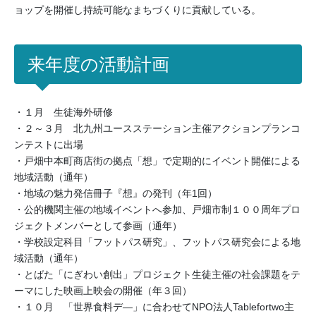
ョップを開催し持続可能なまちづくりに貢献している。
来年度の活動計画
・１月 生徒海外研修
・２～３月 北九州ユースステーション主催アクションプランコ
ンテストに出場
・戸畑中本町商店街の拠点「想」で定期的にイベント開催による
地域活動（通年）
・地域の魅力発信冊子『想』の発刊（年1回）
・公的機関主催の地域イベントへ参加、戸畑市制１００周年プロ
ジェクトメンバーとして参画（通年）
・学校設定科目「フットパス研究」、フットパス研究会による地
域活動（通年）
・とばた「にぎわい創出」プロジェクト生徒主催の社会課題をテ
ーマにした映画上映会の開催（年３回）
・１０月 「世界食料デ―」に合わせてNPO法人Tablefortwo主