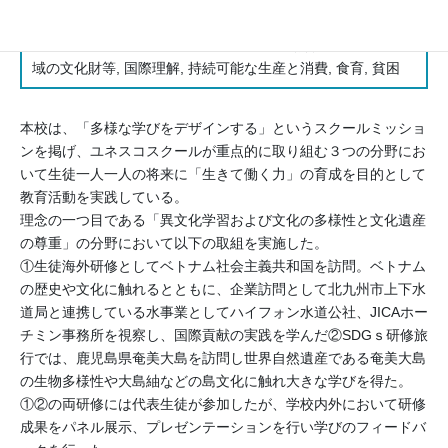
活動分野
生物多様性, 環境, 文化多様性, 世界遺産・無形文化遺産・地
域の文化財等, 国際理解, 持続可能な生産と消費, 食育, 貧困
本校は、「多様な学びをデザインする」というスクールミッショ
ンを掲げ、ユネスコスクールが重点的に取り組む３つの分野にお
いて生徒一人一人の将来に「生きて働く力」の育成を目的として
教育活動を実践している。
理念の一つ目である「異文化学習および文化の多様性と文化遺産
の尊重」の分野において以下の取組を実施した。
①生徒海外研修としてベトナム社会主義共和国を訪問。ベトナム
の歴史や文化に触れるとともに、企業訪問として北九州市上下水
道局と連携している水事業としてハイフォン水道公社、JICAホー
チミン事務所を視察し、国際貢献の実践を学んだ②SDGｓ研修旅
行では、鹿児島県奄美大島を訪問し世界自然遺産である奄美大島
の生物多様性や大島紬などの島文化に触れ大きな学びを得た。
①②の両研修には代表生徒が参加したが、学校内外において研修
成果をパネル展示、プレゼンテーションを行い学びのフィードバ