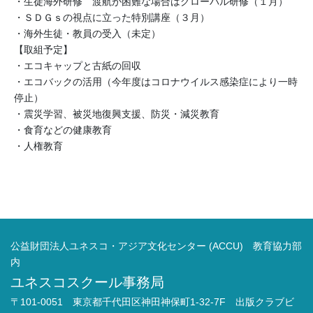
・生徒海外研修 渡航が困難な場合はグローバル研修（１月）
・ＳＤＧｓの視点に立った特別講座（３月）
・海外生徒・教員の受入（未定）
【取組予定】
・エコキャップと古紙の回収
・エコバックの活用（今年度はコロナウイルス感染症により一時
停止）
・震災学習、被災地復興支援、防災・減災教育
・食育などの健康教育
・人権教育
公益財団法人ユネスコ・アジア文化センター (ACCU) 教育協力部
内
ユネスコスクール事務局
〒101-0051 東京都千代田区神田神保町1-32-7F 出版クラブビ