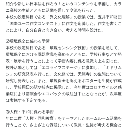
紹介や新しい日本語を作ろう！というコンテンツを準備し、カラ
ニ高校の生徒とともに活動を通して交流を行った。
本校の設定科目である「異文化理解」の授業では、五井平和財団
「国際ユース作文コンテスト」に作文を応募した。作文を書くこ
とにより、自分自身と向き合い、考える時間を設けた。
②環境保全に係わる学習
本校の設定科目である「環境センシング技術」の授業を通して、
環境保全における課題意識を高めるとともに、学校行事などで発
表・展示を行うことによって学習内容に係る意識向上を図った。
校外活動としては「エコライフステージ」に参加し、「ミドリム
シ」の研究発表を行った。文化祭では、天籟寺川の生態について
研究し発表した。また、環境保全を訴えるポスターを生徒が作成
し、学校周辺の駅や校内に掲示した。今年度はコロナウイルス感
染症により講演会やエコバックの取組は中止となったが、次年度
は実施する予定である。
③人権・平和に係わる学習
年に二度「人権・同和教育」をテーマとしたホームルーム活動を
行うことで、さまざまな課題について教員・生徒が考える機会と