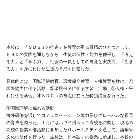
活動分野
生物多様性, 減災・防災, 気候変動, エネルギー, 環境, 文化多
様性, 世界遺産・地域の文化財等, 国際理解, 平和, 人権, ジェ
ンダー平等, 持続可能な生産と消費, 健康, 食育, 貧困
本校は、「ＳＤＧｓの推進」を教育の重点目標のひとつとして、
ＥＳＤの実践を通しながら、生徒の個性・能力を伸張し、「考え
る力」と「学ぶ力」、社会の一員としての自覚と実践力、「生き
る力」を身に付けた生徒の育成を目指した。
具体的には、国際理解教育、環境保全教育、人権教育を柱に、①
国際協力に係る活動、②環境保全に係る学習・活動、③人権・平
和に係る学習、④ＳＤＧｓの視点に立った特別講座を行った。
①国際理解に係わる活動
海外研修を通してコミュニケーション能力及びグローバルな視野
の育成を図った。１月にはハワイ州カラニ高校を訪問し、現地の
高校の授業や部活動に参加したりホームステイを通して、語学や
文化の研修を行った。生徒は「日本語」の授業に参加し、本校の