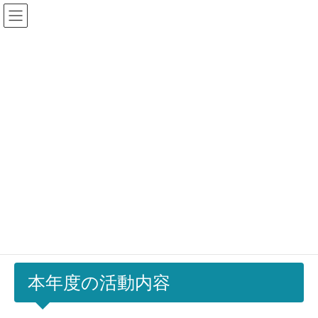
コ
ナ
ン
ビ
テ
ゲ
ン
ー
ツ
シ
加盟校専用ログイン
に
ョ
移
ン
動
に
移
活動報告
動
HOME
大牟田市立駛馬小学校
2023年度活動報告
2023年度活動報告
本年度の活動内容