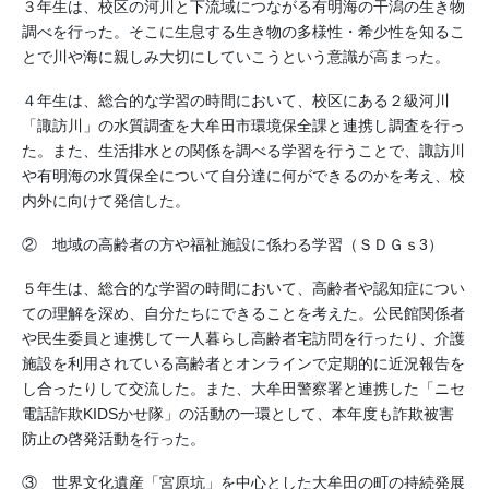
３年生は、校区の河川と下流域につながる有明海の干潟の生き物
調べを行った。そこに生息する生き物の多様性・希少性を知るこ
とで川や海に親しみ大切にしていこうという意識が高まった。
４年生は、総合的な学習の時間において、校区にある２級河川
「諏訪川」の水質調査を大牟田市環境保全課と連携し調査を行っ
た。また、生活排水との関係を調べる学習を行うことで、諏訪川
や有明海の水質保全について自分達に何ができるのかを考え、校
内外に向けて発信した。
② 地域の高齢者の方や福祉施設に係わる学習（ＳＤＧｓ3）
５年生は、総合的な学習の時間において、高齢者や認知症につい
ての理解を深め、自分たちにできることを考えた。公民館関係者
や民生委員と連携して一人暮らし高齢者宅訪問を行ったり、介護
施設を利用されている高齢者とオンラインで定期的に近況報告を
し合ったりして交流した。また、大牟田警察署と連携した「ニセ
電話詐欺KIDSかせ隊」の活動の一環として、本年度も詐欺被害
防止の啓発活動を行った。
③ 世界文化遺産「宮原坑」を中心とした大牟田の町の持続発展