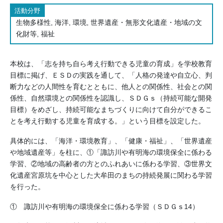
活動分野
生物多様性, 海洋, 環境, 世界遺産・無形文化遺産・地域の文
化財等, 福祉
本校は、「志を持ち自ら考え行動できる児童の育成」を学校教育
目標に掲げ、ＥＳＤの実践を通して、「人格の発達や自立心、判
断力などの人間性を育むとともに、他人との関係性、社会との関
係性、自然環境との関係性を認識し、ＳＤＧｓ（持続可能な開発
目標）をめざし、持続可能なまちづくりに向けて自分ができるこ
とを考え行動する児童を育成する。」という目標を設定した。
具体的には、「海洋・環境教育」、「健康・福祉」、「世界遺産
や地域遺産等」を柱に、①「諏訪川や有明海の環境保全に係わる
学習、②地域の高齢者の方とのふれあいに係わる学習、③世界文
化遺産宮原坑を中心とした大牟田のまちの持続発展に関わる学習
を行った。
① 諏訪川や有明海の環境保全に係わる学習（ＳＤＧｓ14）