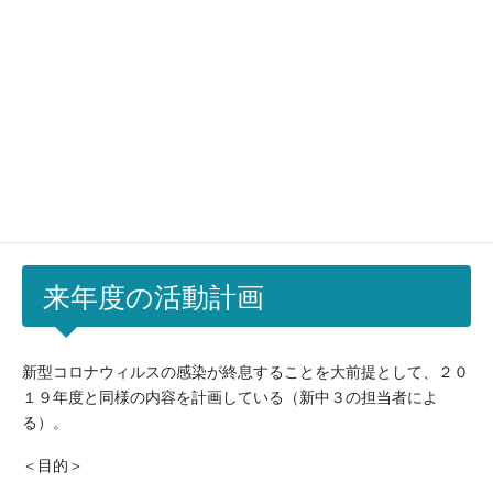
・７月から８月にかけて
English spring seminar
および
English
spring camp
を実施した。英会話レッスンの中で会話スキルの向
上を図るだけでなく、バリエーション豊かな国籍の講師から、そ
れぞれの母国の文化ついて学び、また、異文化理解・多文化共生
について考える機会を設けた。
・カナダ語学研修の代替案で熊本・長崎研修を実施する。この研
修では熊本城、ハウステンボス、佐世保市内で外国人ガイドとと
もに判別研修を行うことを計画している。
来年度の活動計画
新型コロナウィルスの感染が終息することを大前提として、２０
１９年度と同様の内容を計画している（新中３の担当者によ
る）。
＜目的＞