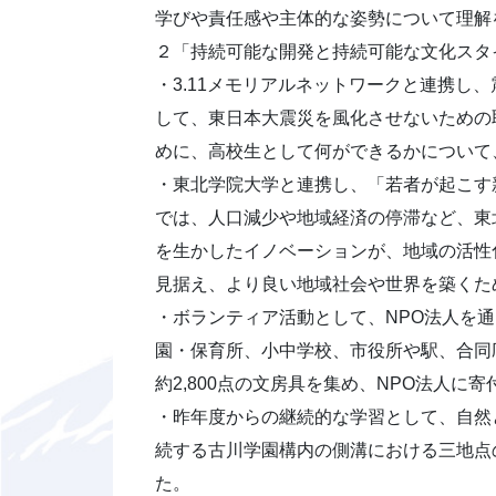
学びや責任感や主体的な姿勢について理解
２「持続可能な開発と持続可能な文化スタ
・3.11メモリアルネットワークと連携
して、東日本大震災を風化させないための
めに、高校生として何ができるかについて
・東北学院大学と連携し、「若者が起こす
では、人口減少や地域経済の停滞など、東
を生かしたイノベーションが、地域の活性
見据え、より良い地域社会や世界を築くた
・ボランティア活動として、NPO法人を
園・保育所、小中学校、市役所や駅、合同
約2,800点の文房具を集め、NPO法人に寄
・昨年度からの継続的な学習として、自然
続する古川学園構内の側溝における三地点
た。