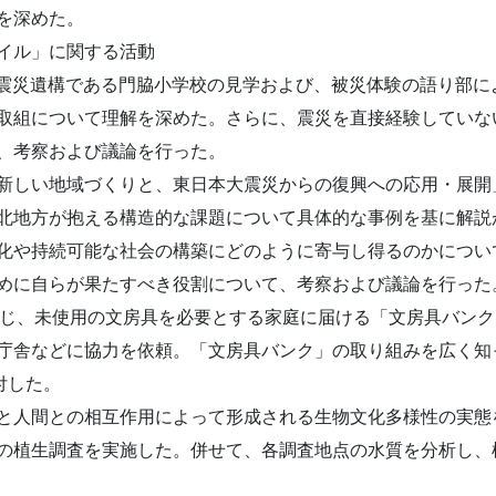
を深めた。
イル」に関する活動
し、震災遺構である門脇小学校の見学および、被災体験の語り部
取組について理解を深めた。さらに、震災を直接経験していな
、考察および議論を行った。
新しい地域づくりと、東日本大震災からの復興への応用・展開
北地方が抱える構造的な課題について具体的な事例を基に解説
化や持続可能な社会の構築にどのように寄与し得るのかについ
めに自らが果たすべき役割について、考察および議論を行った
通じ、未使用の文房具を必要とする家庭に届ける「文房具バン
庁舎などに協力を依頼。「文房具バンク」の取り組みを広く知
付した。
と人間との相互作用によって形成される生物文化多様性の実態
の植生調査を実施した。併せて、各調査地点の水質を分析し、