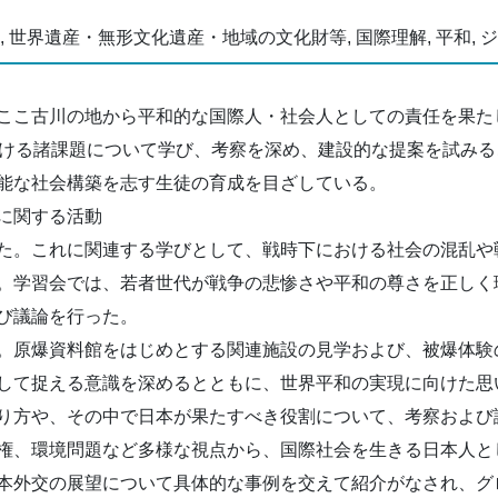
性, 世界遺産・無形文化遺産・地域の文化財等, 国際理解, 平和, 
ここ古川の地から平和的な国際人・社会人としての責任を果た
おける諸課題について学び、考察を深め、建設的な提案を試み
能な社会構築を志す生徒の育成を目ざしている。
に関する活動
た。これに関連する学びとして、戦時下における社会の混乱や
。学習会では、若者世代が戦争の悲惨さや平和の尊さを正しく
び議論を行った。
。原爆資料館をはじめとする関連施設の見学および、被爆体験
して捉える意識を深めるとともに、世界平和の実現に向けた思
り方や、その中で日本が果たすべき役割について、考察および
権、環境問題など多様な視点から、国際社会を生きる日本人と
本外交の展望について具体的な事例を交えて紹介がなされ、グ