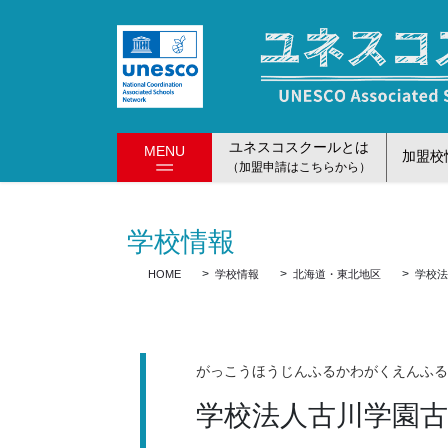
コ
ナ
ン
ビ
テ
ゲ
ン
ー
ツ
シ
に
ョ
ユネスコスクールとは
MENU
移
ン
加盟校
（加盟申請はこちらから）
動
に
移
動
学校情報
HOME
学校情報
北海道・東北地区
学校
がっこうほうじんふるかわがくえんふ
学校法人古川学園