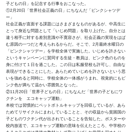
子どもの日」を記念する行事をおこなった。
①2月20日「世界社会正義の日」にちなんだ「ピンクシャツデ
ー」
社会正義が直面する課題にはさまざまなものがあるが、中高生に
とって身近な問題として「いじめ問題」を取り上げた。自分とは
違う相手に対する差別意識や不寛容さが、社会正義の実現をはば
む原因の一つだと考えられるからだ。そこで、2月最終水曜日の
「ピンクシャツデー」を学校全体で実施した。いじめを許さない
というキャンペーンに賛同する生徒・教員は、ピンク色のものを
身に付けて１日を過ごした。この日は私服登校も許可し、自由な
表現ができることにした。あらためていじめを許さないという思
いを強めると同時に、学校全体の一体感がうまれ、視覚的にもピ
ンク色が満ちて温かい雰囲気となった。
②11月20日「世界子どもの日」にちなんだ「世界の子どもにワ
クチンを エコキャップ運動」
本校では習慣的にペットボトルキャップを回収しているが、あら
ためてリサイクルにまわしていることと、その収益から貧困国の
子どものワクチン代が出されていることを告知した。ポスターや
校内放送で、エコキャップ運動の意味を伝えたところ、中学校の