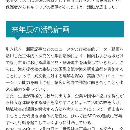
あるクラスでは道徳の教材として取り上げられ学習を深めたり、
保護者からもキャップの提供があったりと、活動が広まった。
来年度の活動計画
引き続き、新聞記事などのニュースおよび社会的データ・動画を
活用した主体的・探究的な学習活動により、国内および地域だけ
でなく世界における課題発見・解決能力を涵養していきたい。さ
らに、海外提携校の生徒との国際交流や海外研修旅行を実施する
ことによって、異文化に対する理解を深め、英語でのコミュニケ
ーション能力を向上させ、幅広い視野で課題に向き合うことが出
来る能力を養っていく。
また、生徒が積極的に校外に出向き、企業や団体の協力を得なが
ら様々な体験をする機会を増やすことによって活動の幅を広げ、
地域社会の課題を解決する方法を考えることによって、福山市を
中心とした備後地域全体の活性化、ひいてはSDGsの達成に寄与
すべく行動を起こしていくように計画している。
なお、2024年は、2月21日に「世界社会正義の日」を記念し、全