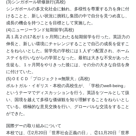
(3)シンガポール研修旅行(高校)
シンガポールの多文化社会に触れ、多様性を尊重する力を身に付
けることと、新しい状況に挑戦し集団の中で自分を見つめ直し、
成長の機会を持つことを目標として実施した。
(4)ニュージーランド短期留学(高校)
高１高２の17名が１ヶ月間にわたる短期留学を行った。英語力の
伸長と、新しい環境にチャレンジすることで自己の成長を促すこ
とをねらいとした。留学先の学校には１人ずつ配置され、ホーム
ステイを行いながらの学習となった。最初は大きな不安があった
生徒も、１ヶ月間をやりきった後には、その分の大きな自信を身
に付けていた。
(5)ＯＥＣＤ「プロジェクト∞無限大」(高校)
ポルトガル・イギリス・本校の高校生が、「学校のwell-being」
というテーマでディスカッションを行う。英語をツールとして扱
い、国境を越えて多様な価値観を知り理解することをねらいとし
ている。積極的な意見交換を行い、グローバルな交流をすること
ができた。
国際デーの取り組みについて
本校では、①2月20日「世界社会正義の日」、②11月20日「世界