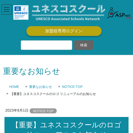
コ
ナ
ン
ビ
テ
ゲ
ン
ー
ツ
シ
加盟校専用ログイン
に
ョ
移
ン
動
に
移
動
重要なお知らせ
HOME
重要なお知らせ
NOTICE-TOP
【重要】ユネスコスクールのロゴ リニューアルのお知らせ
2023年9月1日
NOTICE-TOP
【重要】ユネスコスクールのロゴ