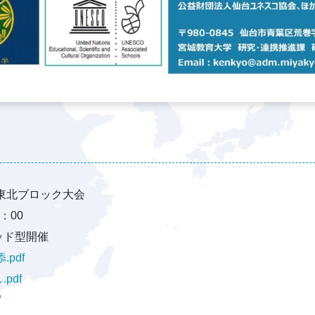
東北ブロック大会
7：00
ッド型開催
pdf
pdf
/