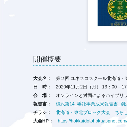
開催概要
大会名：
第２回 ユネスコスクール北海道・
日 時：
2020年11月2日（月） 13：00 – 1
会 場：
オンラインと対面によるハイブリ
報告書：
様式第14_委託事業成果報告書_別添.
チラシ：
北海道・東北ブロック大会 ちらし.
大会HP：
https://hokkaidotohokuaspnet.com