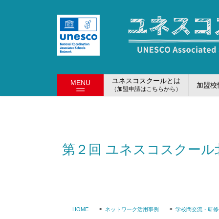
コ
ナ
ン
ビ
テ
ゲ
ン
ー
ツ
シ
に
ョ
移
ン
ユネスコスクールとは
MENU
加盟校
動
に
（加盟申請はこちらから）
移
動
第２回 ユネスコスクール
HOME
ネットワーク活用事例
学校間交流・研修