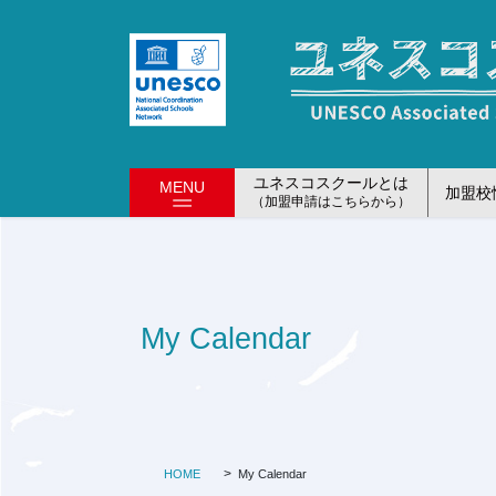
コ
ナ
ン
ビ
テ
ゲ
ン
ー
ツ
シ
に
ョ
移
ン
ユネスコスクールとは
MENU
加盟校
動
に
（加盟申請はこちらから）
移
動
My Calendar
HOME
My Calendar