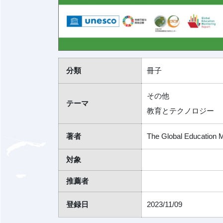
分類
冊子
その他
テーマ
教育とテクノロジー
著者
The Global Education
対象
推薦者
登録日
2023/11/09