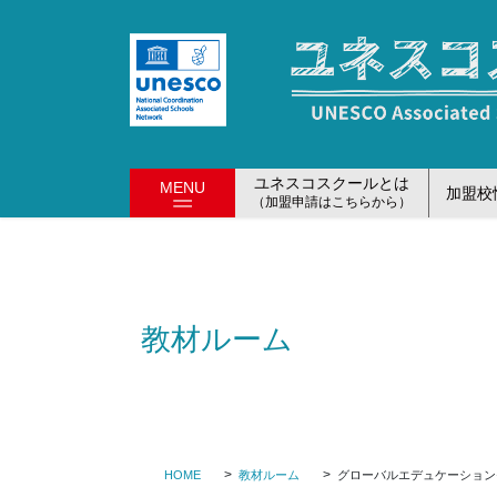
コ
ナ
ン
ビ
テ
ゲ
ン
ー
ツ
シ
に
ョ
移
ン
ユネスコスクールとは
MENU
加盟校
動
に
（加盟申請はこちらから）
移
動
教材ルーム
HOME
教材ルーム
グローバルエデュケーションモ