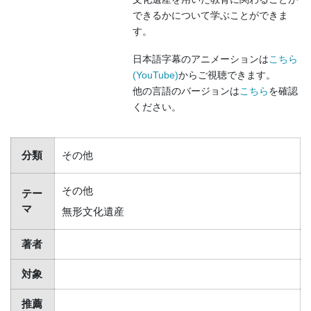
できるかについて学ぶことができま
す。
日本語字幕のアニメーションは
こちら
(YouTube)
からご視聴できます。
他の言語のバージョンは
こちら
を確認
ください。
分類
その他
その他
テー
マ
無形文化遺産
著者
対象
推薦