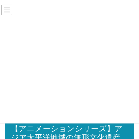
コ
ナ
ン
ビ
テ
ゲ
ン
ー
ツ
シ
加盟校専用ログイン
に
ョ
移
ン
動
に
移
動
教材ルーム
HOME
教材ルーム
【アニメーションシリーズ】アジア太平洋地域の無形文化遺産を用いて教えるこ
と・学ぶこと
【アニメーションシリーズ】ア
ジア太平洋地域の無形文化遺産