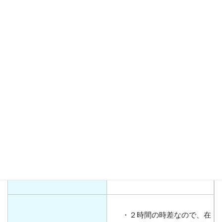
・お互いの学校や国の紹
介
交流内容
・お互いの国のお祭りや
観光地の紹介
・知見を共有し、パートナ
ーシップを育むことができ
た。
交流の成果
・同じアジアの国について
異文化理解及び文化の多様
性と文化遺産を尊重する態
度を養うことができた。
・２時間の時差なので、在