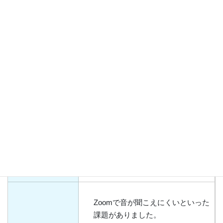
「今回のプログラムを通して、私
はやっぱりニュースや新聞を見て
海外の印象が良かったり悪かった
りしていたのですが、今では韓国
には日本が嫌いな人ももちろんい
るけど、その人達だけで韓国が形
作られているわけではなく、中に
は日本が大好きで、日本語の勉強
までしてくれるような人もいるん
だ、と言うことがしれてよかった
なと思いました。」
Zoomで音が聞こえにくいといった
課題がありました。