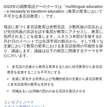
2023年の国際母語デーのテーマは「multilingual education
– a necessity to transform education（教育の変革において
不可欠な多言語教育）」です。
母語に基づく多言語教育は劣勢言語、少数民族の言語およ
び先住民族の言語を話す集団が教育にアクセスし、教育に
包摂されることを促進します。ユネスコ本部が主催する2
月21日のイベントでは生涯学習の観点から、そして様々な
文脈において教育の変革における多言語使用の可能性を探
り、議論します。議論は以下の相互に関連するテーマを中
心に行います。
多言語の文脈から教育を変革するために幼児教育から多言語
教育を促進することを不可欠にする
急速に変化する世界および危機的状況の文脈から多言語教育
と多言語使用の教育を支持する
消滅あるいは消滅の恐れのある言語を復活させる
コンセプトノート
ユネスコ本部のイベント