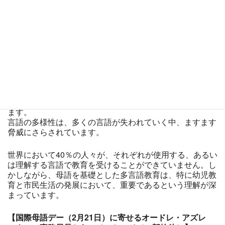
はバングラデシュが発案し、1999年のユネスコ総会で認
定され、翌年より世界各国で記念されています。
ユネスコは、持続可能な社会の実現に文化と言語の多様性
は欠かせないと考えており、これらを保護することが寛容
と他者への敬意の心を育み、平和につながると信じていま
す。
多言語および多文化社会は伝統的な知識や文化を、言語を
通して持続可能な方法で伝達・保護することで存続してい
ます。
言語の多様性は、多くの言語が失われていく中、ますます
脅威にさらされています。
世界において40％の人々が、それぞれが使用する、あるい
は理解する言語で教育を受けることができていません。し
かしながら、母語を基礎とした多言語教育は、特に幼児教
育と市民生活の発展において、重要であるという理解が深
まっています。
【国際母語デー（2月21日）に寄せるオードレ・アズレ