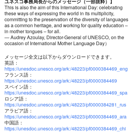
ユネスコ事務局長からのメッセージ（一部抜粋）】
This is also the aim of this International Day: celebrating
these ways of expressing the world in its multiplicity,
committing to the preservation of the diversity of languages
as a common heritage, and working for quality education –
in mother tongues – for all.
— Audrey Azoulay, Director-General of UNESCO, on the
occasion of International Mother Language Day）
メッセージ全文は以下からダウンロードできます。
英語：
https://unesdoc.unesco.org/ark:/48223/pf0000384469_eng
フランス語：
https://unesdoc.unesco.org/ark:/48223/pf0000384469
スペイン語：
https://unesdoc.unesco.org/ark:/48223/pf0000384469_spa
ロシア語：
https://unesdoc.unesco.org/ark:/48223/pf0000384281_rus
アラビア語：
https://unesdoc.unesco.org/ark:/48223/pf0000384469_ara
中国語：
https://unesdoc.unesco.org/ark:/48223/pf0000384469_chi