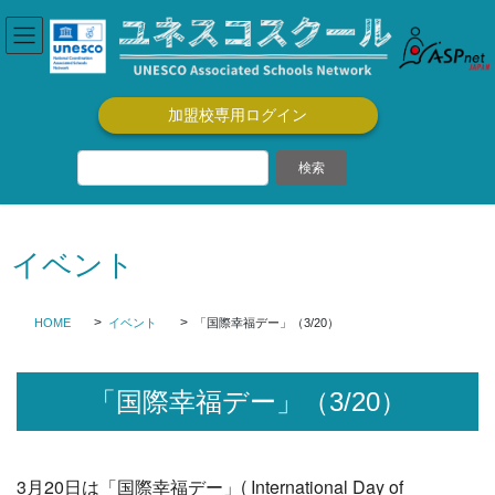
コ
ナ
ン
ビ
テ
ゲ
ン
ー
ツ
シ
加盟校専用ログイン
に
ョ
移
ン
動
に
移
動
イベント
HOME
イベント
「国際幸福デー」（3/20）
「国際幸福デー」（3/20）
3月20日は「国際幸福デー」( International Day of