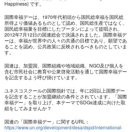
Happiness) です。
国際幸福デーは、1970年代初頭から国民総幸福を国民総
所得より価値あるものとして認め、国民総生産ではなく、
国民総幸福量を目標にしたブータンによって提唱され、
2012年7月12日の国連総会で決議されました。国際幸福デ
ーは、幸福が世界中の人々の共通の目標であり、願望であ
ることを認め、公共政策に反映されるべきものとしていま
す。
国連は、加盟国、国際組織や地域組織、NGO及び個人を
含む市民社会に教育や公衆啓発活動を通して国際幸福デー
を記念するよう呼び掛けています。
ユネスコスクールの国際指針では、年に2回以上国際デー
を記念することが加盟継続の条件とされています。「国際
幸福デー」を取り上げ、本テーマでSDGs達成に向けた取
組をしてみませんか？
国連の「国際幸福デー」に関するURL：
https://www.un.org/development/desa/dspd/international-