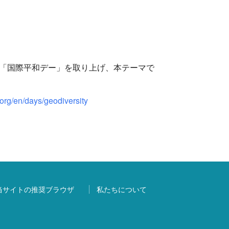
「国際平和デー」を取り上げ、本テーマで
org/en/days/geodiversity
当サイトの推奨ブラウザ
私たちについて