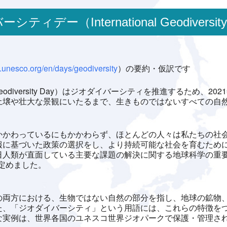
シティデー（International Geodiversit
.unesco.org/en/days/geodiversity
）の要約・仮訳です
l Geodiversity Day）はジオダイバーシティを推進するため
土壌や壮大な景観にいたるまで、生きものではないすべての自
かかわっているにもかかわらず、ほとんどの人々は私たちの社
報に基づいた政策の選択をし、より持続可能な社会を育むため
人類が直面している主要な課題の解決に関する地球科学の重要
ay）と定めました。
の両方における、生物ではない自然の部分を指し、地球の鉱物
た、「ジオダイバーシティ」という用語には、これらの特徴を
な実例は、世界各国のユネスコ世界ジオパークで保護・管理さ