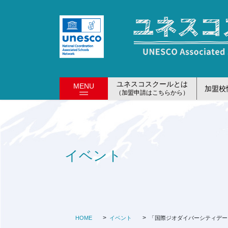
コ
ナ
ン
ビ
テ
ゲ
ン
ー
ツ
シ
に
ョ
移
ン
ユネスコスクールとは
MENU
加盟校
動
に
（加盟申請はこちらから）
移
動
イベント
HOME
イベント
「国際ジオダイバーシティデー（Intern