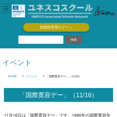
コ
ナ
ン
ビ
テ
ゲ
ン
ー
ツ
シ
加盟校専用ログイン
に
ョ
移
ン
動
に
移
動
イベント
HOME
イベント
「国際寛容デー」（11/16）
「国際寛容デー」（11/16）
11月16日は「国際寛容デー」です。1995年の国際寛容年