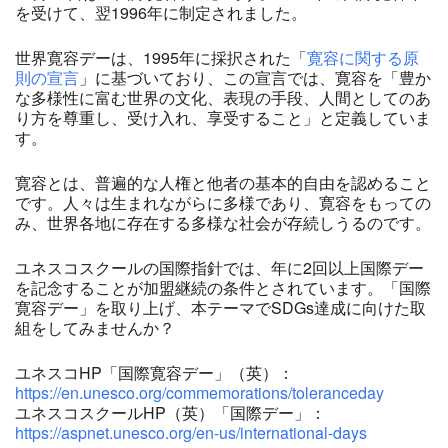
を受けて、翌1996年に制定されました。
世界寛容デーは、1995年に採択された「
寛容に関する原
則の宣言
」に基づいており、この宣言では、寛容を「豊か
な多様性に富む世界の文化、表現の手段、人間としてのあ
り方を尊重し、受け入れ、享受すること」と定義していま
す。
寛容とは、普遍的な人権と他者の基本的自由を認めること
です。人々は生まれながらに多様であり、寛容をもっての
み、世界各地に存在する多様な社会が存続しうるのです。
ユネスコスクールの国際指針では、年に2回以上国際デー
を記念することが加盟継続の条件とされています。「国際
寛容デー」を取り上げ、本テーマでSDGs達成に向けた取
組をしてみませんか？
ユネスコHP「国際寛容デー」（英）：
https://en.unesco.org/commemorations/toleranceday
ユネスコスクールHP（英）「国際デー」：
https://aspnet.unesco.org/en-us/international-days