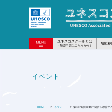
コ
ナ
ン
ビ
テ
ゲ
ン
ー
ツ
シ
に
ョ
移
ン
ユネスコスクールとは
MENU
加盟校
動
に
（加盟申請はこちらから）
移
動
イベント
HOME
イベント
第3回気候変動に関する教育の