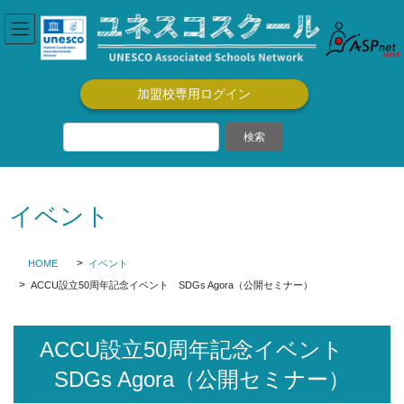
コ
ナ
ン
ビ
テ
ゲ
ン
ー
ツ
シ
加盟校専用ログイン
に
ョ
移
ン
動
に
移
動
イベント
HOME
イベント
ACCU設立50周年記念イベント SDGs Agora（公開セミナー）
ACCU設立50周年記念イベント
SDGs Agora（公開セミナー）