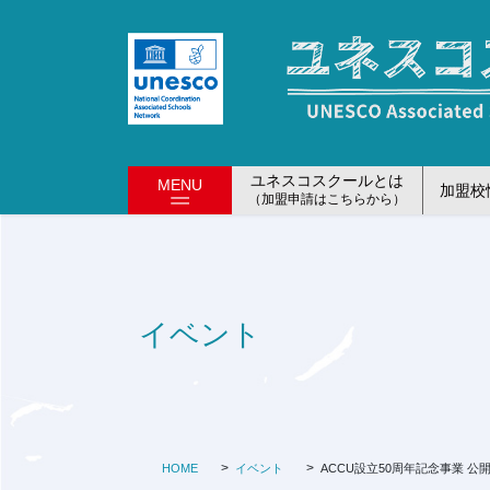
コ
ナ
ン
ビ
テ
ゲ
ン
ー
ツ
シ
に
ョ
移
ン
ユネスコスクールとは
MENU
加盟校
動
に
（加盟申請はこちらから）
移
動
イベント
HOME
イベント
ACCU設立50周年記念事業 公開