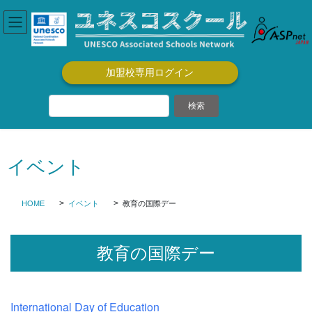
コ
ナ
ン
ビ
テ
ゲ
ン
ー
ツ
シ
加盟校専用ログイン
に
ョ
移
ン
動
に
移
動
イベント
HOME
イベント
教育の国際デー
教育の国際デー
International Day of Education