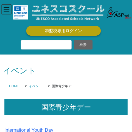
コ
ナ
ン
ビ
テ
ゲ
ン
ー
ツ
シ
加盟校専用ログイン
に
ョ
移
ン
動
に
移
動
イベント
HOME
イベント
国際青少年デー
国際青少年デー
International Youth Day