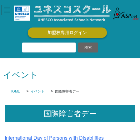
コ
ナ
ン
ビ
テ
ゲ
ン
ー
ツ
シ
加盟校専用ログイン
に
ョ
移
ン
動
に
移
動
イベント
HOME
イベント
国際障害者デー
国際障害者デー
International Day of Persons with Disabilities