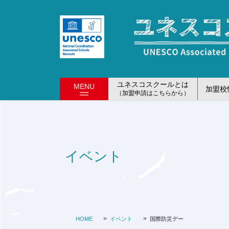
コ
ナ
ン
ビ
テ
ゲ
ン
ー
ツ
シ
に
ョ
移
ン
ユネスコスクールとは
MENU
加盟校
動
に
（加盟申請はこちらから）
移
動
イベント
HOME
イベント
国際防災デー