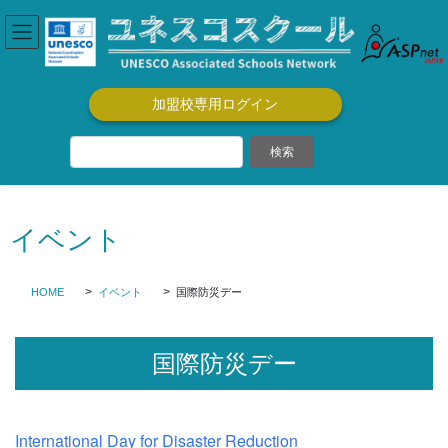
コ
ナ
ン
ビ
テ
ゲ
ン
ー
ツ
シ
加盟校専用ログイン
に
ョ
移
ン
動
に
移
動
イベント
HOME
イベント
国際防災デー
国際防災デー
International Day for Disaster Reduction