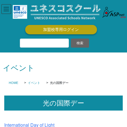
コ
ナ
ン
ビ
テ
ゲ
ン
ー
ツ
シ
加盟校専用ログイン
に
ョ
移
ン
動
に
移
動
イベント
HOME
イベント
光の国際デー
光の国際デー
International Day of Light