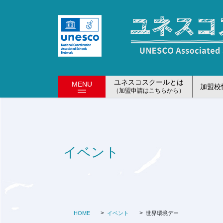
コ
ナ
ン
ビ
テ
ゲ
ン
ー
ツ
シ
に
ョ
移
ン
ユネスコスクールとは
MENU
加盟校
動
に
（加盟申請はこちらから）
移
動
イベント
HOME
イベント
世界環境デー