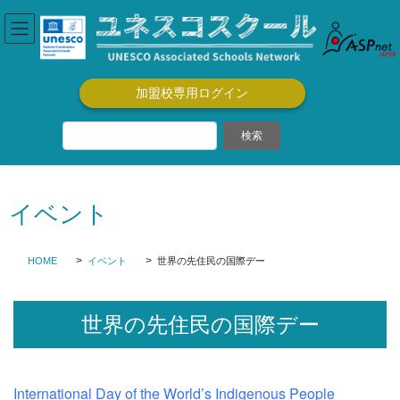
コ
ナ
ン
ビ
テ
ゲ
ン
ー
ツ
シ
加盟校専用ログイン
に
ョ
移
ン
動
に
移
動
イベント
HOME
イベント
世界の先住民の国際デー
世界の先住民の国際デー
International Day of the World’s Indigenous People