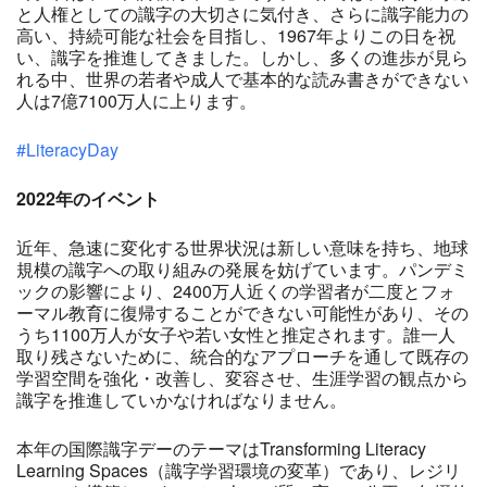
と人権としての識字の大切さに気付き、さらに識字能力の
高い、持続可能な社会を目指し、1967年よりこの日を祝
い、識字を推進してきました。しかし、多くの進歩が見ら
れる中、世界の若者や成人で基本的な読み書きができない
人は7億7100万人に上ります。
#LiteracyDay
2022
年のイベント
近年、急速に変化する世界状況は新しい意味を持ち、地球
規模の識字への取り組みの発展を妨げています。パンデミ
ックの影響により、2400万人近くの学習者が二度とフォ
ーマル教育に復帰することができない可能性があり、その
うち1100万人が女子や若い女性と推定されます。誰一人
取り残さないために、統合的なアプローチを通して既存の
学習空間を強化・改善し、変容させ、生涯学習の観点から
識字を推進していかなければなりません。
本年の国際識字デーのテーマはTransforming Literacy
Learning Spaces（識字学習環境の変革）であり、レジリ