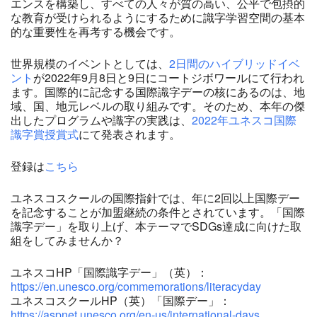
エンスを構築し、すべての人々が質の高い、公平で包摂的
な教育が受けられるようにするために識字学習空間の基本
的な重要性を再考する機会です。
世界規模のイベントとしては、
2日間のハイブリッドイベ
ント
が2022年9月8日と9日にコートジボワールにて行われ
ます。国際的に記念する国際識字デーの核にあるのは、地
域、国、地元レベルの取り組みです。そのため、本年の傑
出したプログラムや識字の実践は、
2022年ユネスコ国際
識字賞授賞式
にて発表されます。
登録は
こちら
ユネスコスクールの国際指針では、年に2回以上国際デー
を記念することが加盟継続の条件とされています。「国際
識字デー」を取り上げ、本テーマでSDGs達成に向けた取
組をしてみませんか？
ユネスコHP「国際識字デー」（英）：
https://en.unesco.org/commemorations/literacyday
ユネスコスクールHP（英）「国際デー」：
https://aspnet.unesco.org/en-us/international-days