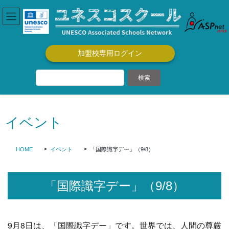
コ
ナ
ン
ビ
テ
ゲ
ン
ー
ツ
シ
加盟校専用ログイン
に
ョ
移
ン
動
に
移
動
イベント
HOME
イベント
「国際識字デー」（9/8）
「国際識字デー」（9/8）
9月8日は、「国際識字デー」です。世界では、人間の尊厳