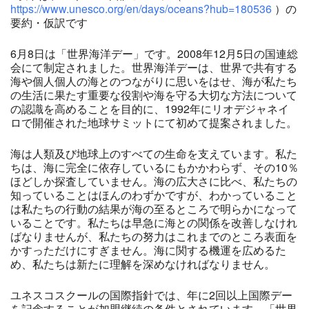
https://www.unesco.org/en/days/oceans?hub=180536
）の
要約・仮訳です
6月8日は「世界海洋デー」です。2008年12月5日の国連総
会にて制定されました。世界海洋デーは、世界で共有する
海や個人個人の海とのつながりに思いをはせ、海が私たち
の生活に果たす重要な役割や海を守る大切な方法について
の認識を高めることを目的に、1992年にリオデジャネイ
ロで開催された地球サミットにて初めて提案されました。
海は人類及び地球上のすべての生命を支えています。私た
ちは、海に完全に依存しているにもかかわらず、その10％
ほどしか探査していません。海の広大さに比べ、私たちの
知っていることはほんのわずかですが、わかっていること
は私たちの行動の結果が海の至るところで明らかになって
いることです。私たちは早急に海との関係を改善しなけれ
ばなりませんが、私たちの努力はこれまでのところ表面を
かすっただけにすぎません。海に関する機運を広めるた
め、私たちは新たに理解を深めなければなりません。
ユネスコスクールの国際指針では、年に2回以上国際デー
を記念することが加盟継続の条件とされています。「世界