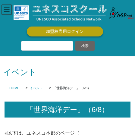
コ
ナ
ン
ビ
テ
ゲ
ン
ー
ツ
シ
加盟校専用ログイン
に
ョ
移
ン
動
に
移
動
イベント
HOME
イベント
「世界海洋デー」（6/8）
「世界海洋デー」（6/8）
※以下は、ユネスコ本部のページ（