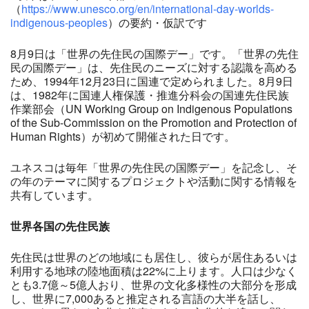
（
https://www.unesco.org/en/international-day-worlds-
indigenous-peoples
）の要約・仮訳です
8月9日は「世界の先住民の国際デー」です。「世界の先住
民の国際デー」は、先住民のニーズに対する認識を高める
ため、1994年12月23日に国連で定められました。8月9日
は、1982年に国連人権保護・推進分科会の国連先住民族
作業部会（UN Working Group on Indigenous Populations
of the Sub-Commission on the Promotion and Protection of
Human Rights）が初めて開催された日です。
ユネスコは毎年「世界の先住民の国際デー」を記念し、そ
の年のテーマに関するプロジェクトや活動に関する情報を
共有しています。
世界各国の先住民族
先住民は世界のどの地域にも居住し、彼らが居住あるいは
利用する地球の陸地面積は22%に上ります。人口は少なく
とも3.7億～5億人おり、世界の文化多様性の大部分を形成
し、世界に7,000あると推定される言語の大半を話し、