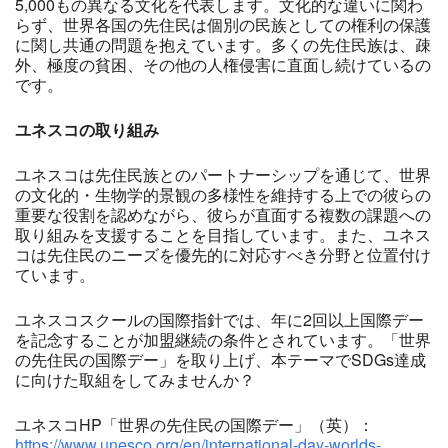
5,000もの異なる文化を代表します。文化的な違いに関わ
らず、世界各国の先住民は個別の民族としての権利の保護
に関し共通の問題を抱えています。多くの先住民族は、疎
外、極度の貧困、その他の人権侵害に直面し続けているの
です。
ユネスコの取り組み
ユネスコは先住民族とのパートナーシップを通じて、世界
の文化的・生物学的景観の多様性を維持する上での彼らの
重要な役割を認めながら、彼らが直面する複数の課題への
取り組みを支援することを目指しています。また、ユネス
コは先住民のニーズを優先的に対応すべき分野と位置付け
ています。
ユネスコスクールの国際指針では、年に2回以上国際デー
を記念することが加盟継続の条件とされています。「世界
の先住民の国際デー」を取り上げ、本テーマでSDGs達成
に向けた取組をしてみませんか？
ユネスコHP「世界の先住民の国際デー」（英）：
https://www.unesco.org/en/international-day-worlds-