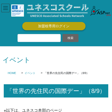
コ
ナ
ン
ビ
テ
ゲ
ン
ー
ツ
シ
加盟校専用ログイン
に
ョ
移
ン
動
に
移
動
イベント
HOME
イベント
「世界の先住民の国際デー」（8/9）
「世界の先住民の国際デー」（8/9）
※以下は、ユネスコ本部のページ