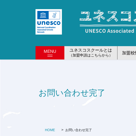
コ
ナ
ン
ビ
テ
ゲ
ン
ー
ツ
シ
に
ョ
移
ン
ユネスコスクールとは
MENU
加盟校
動
に
（加盟申請はこちらから）
移
動
お問い合わせ完了
HOME
お問い合わせ完了