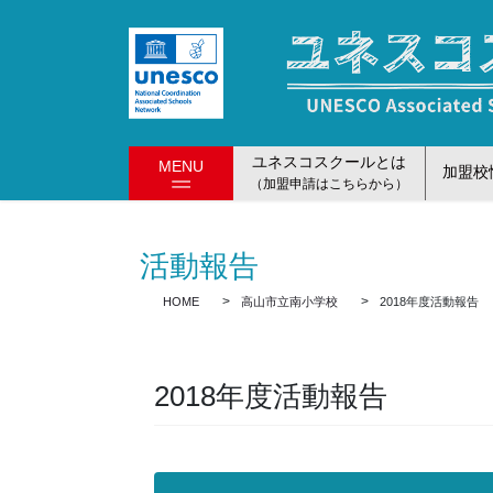
コ
ナ
ン
ビ
テ
ゲ
ン
ー
ツ
シ
に
ョ
ユネスコスクールとは
MENU
移
ン
加盟校
（加盟申請はこちらから）
動
に
移
動
活動報告
HOME
高山市立南小学校
2018年度活動報告
2018年度活動報告