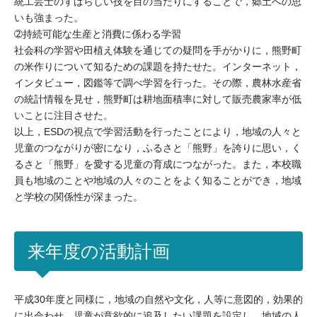
統工芸士のすばらしい技を目の当たりにすることで，郷土への思
いも強まった。
➁持続可能な生産と消費に係わる学習
社会科の学習や田植え体験を通じての疑問を手がかりに，熊野町
の米作りについて知るための課題を持たせた。インターネット，
インタビュー，図鑑等で調べ学習を行った。その際，農林水産省
の統計情報を見せ，熊野町は耕地面積率に対して販売農家率が低
いことに注目させた。
以上，ESDの視点で学習活動を行ったことにより，地域の人々と
児童のつながりが密になり，ふるさと「熊野」を誇りに思い，く
るさと「熊野」を愛する児童の育成につながった。また，本校職
員も地域のことや地域の人々のことをよく知ることができ，地域
と学校の関係性が深まった。
来年度の活動計画
平成30年度と同様に，地域の自然や文化，人等に意図的，効果的
に出会わせ，児童が意欲的に追及したい課題を設定し，地域の人