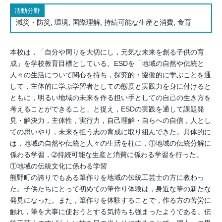
活動分野
減災・防災, 環境, 国際理解, 持続可能な生産と消費, 食育
本校は，「自分や周りを大切にし，元気な未来を創る子供の育
成」を学校教育目標としている。ESDを「地域の自然や伝統と
人々の生活について関心を持ち，探究的・協働的に学ぶことを通
して，主体的に学ぶ学習者としての態度と実践力を身に付けると
ともに，明るい地域の未来を作る担い手としての自己の生き方を
考えることができること」と捉え，ESDの実践を通して課題発
見・解決力，主体性，実行力，自己理解・自らへの自信，人とし
ての思いやり，未来を担う志の育成に取り組んできた。具体的に
は，地域の自然や伝統と人々の生活を柱に，①地域の伝統分解に
係わる学習，➁持続可能な生産と消費に係わる学習を行った。
①地域の伝統文化に係わる学習
熊野町の誇りでもある筆作りを地域の伝統工芸士の方に教わっ
た。子供たちにとって初めての筆作り体験は，身近な筆の新たな
発見になった。また，筆作りを体験することで，作る方の苦労に
触れ，筆を大事に使おうとする気持ちも強まったようである。伝