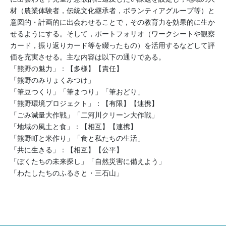
材（農業体験者，伝統文化継承者，ボランティアグループ等）と
意図的・計画的に出会わせることで，その教育力を効果的に生か
せるようにする。そして，ポートフォリオ（ワークシートや観察
カード，振り返りカード等を綴ったもの）を活用するなどして評
価を充実させる。主な内容は以下の通りである。
「熊野の魅力」：【多様】【責任】
「熊野のみりょくみつけ」
「筆豆つくり」「筆まつり」「筆おどり」
「熊野環境プロジェクト」：【有限】【連携】
「ごみ減量大作戦」「二河川クリーン大作戦」
「地域の風土と食」：【相互】【連携】
「熊野町と米作り」「食と私たちの生活」
「共に生きる」：【相互】【公平】
「ぼくたちの未来探し」「自然災害に備えよう」
「わたしたちのふるさと・三石山」