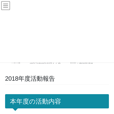
コ
ナ
ン
ビ
テ
ゲ
ン
ー
ツ
シ
加盟校専用ログイン
に
ョ
移
ン
動
に
移
活動報告
動
HOME
熊野町立熊野第四小学校
2018年度活動報告
2018年度活動報告
本年度の活動内容