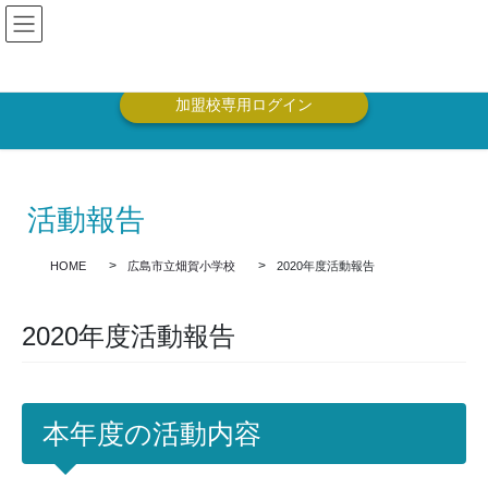
コ
ナ
ン
ビ
テ
ゲ
ン
ー
ツ
シ
加盟校専用ログイン
に
ョ
移
ン
動
に
移
活動報告
動
HOME
広島市立畑賀小学校
2020年度活動報告
2020年度活動報告
本年度の活動内容