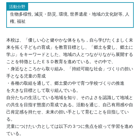
活動分野
生物多様性, 減災・防災, 環境, 世界遺産・地域の文化財等, 人
権, 福祉
本校は、「優しい心と健やかな体をもち，自ら学びたくましく未
来を拓く子どもの育成」を教育目標とし、「郷土を愛し、郷土に
学ぶ」をキーワードとした、地域の人とつながりながら展開する
ことを特徴としたＥＳＤ教育を進めている。その中で、
・身近なところから取り組み、「持続可能な社会」づくりの担い
手となる児童の育成
・各種の取組を通して、郷土愛の中で育つ学校づくりの推進
を大きな目標として取り組んでいる。
自分たちの生活している地域を知り、そのよさを認識して地域と
の共生を目指す態度の育成である。活動を通じ、自己有用感や自
己肯定感を持たせ、未来の担い手として育むことを目指してい
る。
児童につけたい力としては以下の３つに焦点を絞って学習を進め
ている。