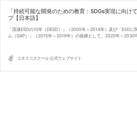
「持続可能な開発のための教育：SDGs実現に向けて（E
プ【日本語】
「国連ESDの10年（DESD）」（2005年～2014年）及び「E
ム（GAP）」（2015年～2019年）の後継として、2020年～20
「持
きを読む
続
可
ユネスコスクール 公式ウェブサイト
能
な
開
発
の
た
め
の
教
育：
SDGs
実